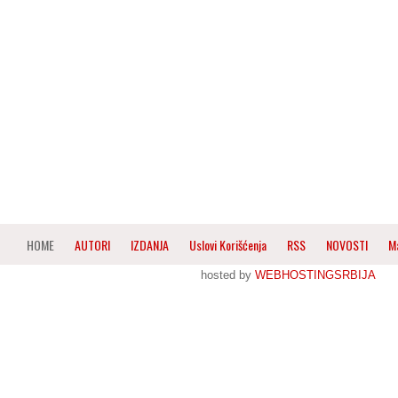
HOME
AUTORI
IZDANJA
Uslovi Korišćenja
RSS
NOVOSTI
M
hosted by
WEBHOSTINGSRBIJA