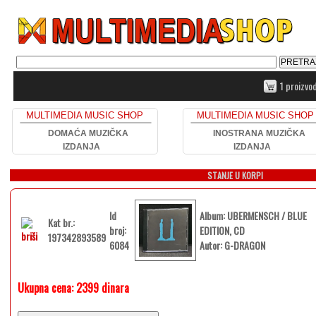
1 proizvo
MULTIMEDIA MUSIC SHOP
MULTIMEDIA MUSIC SHOP
DOMAĆA MUZIČKA
INOSTRANA MUZIČKA
IZDANJA
IZDANJA
STANJE U KORPI
Id
Album: UBERMENSCH / BLUE
Kat br.:
broj:
EDITION, CD
197342893589
6084
Autor: G-DRAGON
Ukupna cena:
2399 dinara