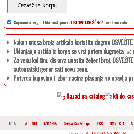
Osvežite korpu
Kupovinom ovog artikla pristajem na
USLOVE KORIŠĆENJA
navedene ovde
Nakon unosa broja artikala koristite dugme OSVEŽIT
Uklanjanje artkla iz korpe se vrsi putem dugmeta
u
Za veću količinu diskova unesite željeni broj, OSVEŽI
automatski generisati novu cenu.
Potvrda kupovine i izbor nacina placanja se obavlja pr
Nazad na katalog
Idi do ka
HOME
AUTORI
IZDANJA
Uslovi Korišćenja
RSS
NOVOSTI
M
hosted by
WEBHOSTINGSRBIJA