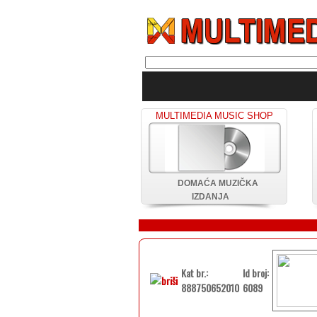
MULTIMEDIA MUSIC SHOP
DOMAĆA MUZIČKA
IZDANJA
Kat br.:
Id broj:
888750652010
6089