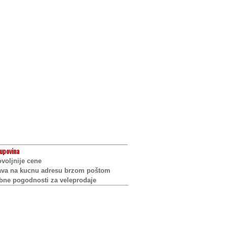
upovina
voljnije cene
ava na kucnu adresu brzom poštom
bne pogodnosti za veleprodaje