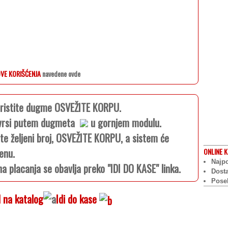
VE KORIŠĆENJA
navedene ovde
koristite dugme OSVEŽITE KORPU.
e vrsi putem dugmeta
u gornjem modulu.
ite željeni broj, OSVEŽITE KORPU, a sistem će
enu.
ONLINE
K
Najpo
na placanja se obavlja preko "IDI DO KASE" linka.
Dost
Pose
 na katalog
Idi do kase