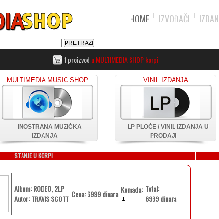
HOME
IZVOĐAČI
IZDAN
1 proizvod
u MULTIMEDIA SHOP korpi
MULTIMEDIA MUSIC SHOP
VINIL IZDANJA
INOSTRANA MUZIČKA
LP PLOČE / VINIL IZDANJA U
IZDANJA
PRODAJI
STANJE U KORPI
Album: RODEO, 2LP
Total:
Komada:
Cena: 6999 dinara
Autor: TRAVIS SCOTT
6999 dinara