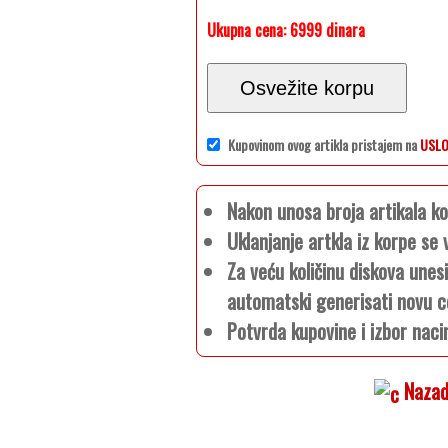
Ukupna cena:
6999 dinara
Osvežite korpu
Kupovinom ovog artikla pristajem na
USLO
Nakon unosa broja artikala 
Uklanjanje artkla iz korpe s
Za veću količinu diskova unes
automatski generisati novu c
Potvrda kupovine i izbor naci
Nazad