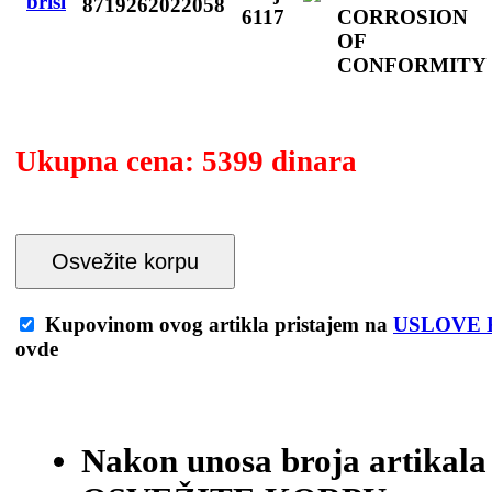
8719262022058
6117
CORROSION
OF
CONFORMITY
Ukupna cena:
5399 dinara
Osvežite korpu
Kupovinom ovog artikla pristajem na
USLOVE 
ovde
Nakon unosa broja artikala