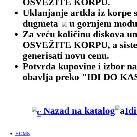
OSVEŽITE KORPU.
Uklanjanje artkla iz korpe 
dugmeta
u gornjem modu
Za veću količinu diskova une
OSVEŽITE KORPU, a siste
generisati novu cenu.
Potvrda kupovine i izbor na
obavlja preko "IDI DO KAS
Nazad na katalog
Id
HOME