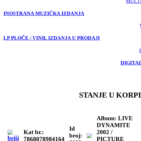
MULT
INOSTRANA MUZIČKA IZDANJA
LP PLOČE / VINIL IZDANJA U PRODAJI
DIGITA
STANJE U KORPI
Album: LIVE
DYNAMITE
Id
Kat br.:
2002 /
broj:
7868078984164
PICTURE