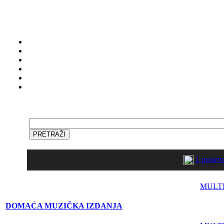
1 proiz
MULT
DOMAĆA MUZIČKA IZDANJA