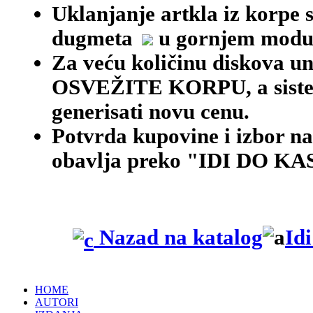
Uklanjanje artkla iz korpe 
dugmeta
u gornjem modu
Za veću količinu diskova une
OSVEŽITE KORPU, a siste
generisati novu cenu.
Potvrda kupovine i izbor na
obavlja preko "IDI DO KAS
Nazad na katalog
Id
HOME
AUTORI