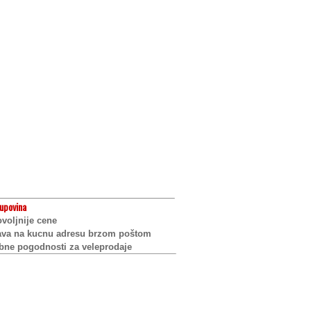
upovina
voljnije cene
ava na kucnu adresu brzom poštom
bne pogodnosti za veleprodaje