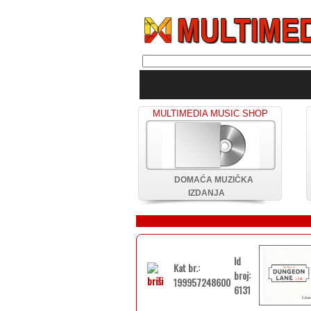
MULTIMEDIA MUSIC SHOP
DOMAĆA MUZIČKA
IZDANJA
Id
Kat br.:
broj:
199957248600
6131