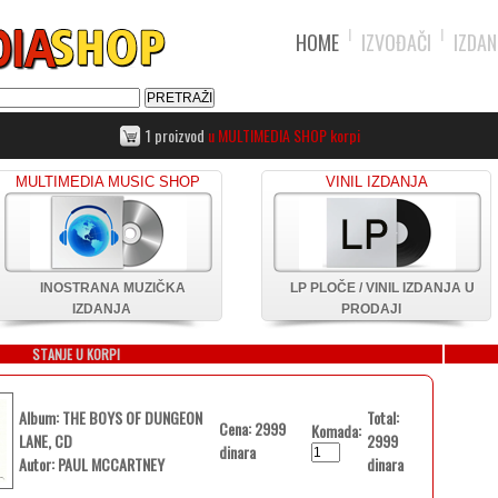
HOME
IZVOĐAČI
IZDAN
1 proizvod
u MULTIMEDIA SHOP korpi
MULTIMEDIA MUSIC SHOP
VINIL IZDANJA
INOSTRANA MUZIČKA
LP PLOČE / VINIL IZDANJA U
IZDANJA
PRODAJI
STANJE U KORPI
Album: THE BOYS OF DUNGEON
Total:
Cena: 2999
Komada:
LANE, CD
2999
dinara
Autor: PAUL MCCARTNEY
dinara