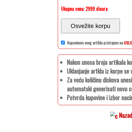
Ukupna cena:
2999 dinara
Osvežite korpu
Kupovinom ovog artikla pristajem na
USLO
Nakon unosa broja artikala 
Uklanjanje artkla iz korpe s
Za veću količinu diskova unes
automatski generisati novu c
Potvrda kupovine i izbor naci
Nazad