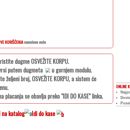
VE KORIŠĆENJA
navedene ovde
koristite dugme OSVEŽITE KORPU.
e vrsi putem dugmeta
u gornjem modulu.
ite željeni broj, OSVEŽITE KORPU, a sistem će
enu.
ONLINE
K
Najpo
na placanja se obavlja preko "IDI DO KASE" linka.
Dost
Pose
 na katalog
Idi do kase