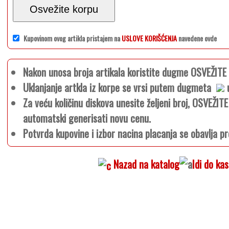
Osvežite korpu
Kupovinom ovog artikla pristajem na
USLOVE KORIŠĆENJA
navedene ovde
Nakon unosa broja artikala koristite dugme OSVEŽIT
Uklanjanje artkla iz korpe se vrsi putem dugmeta
u
Za veću količinu diskova unesite željeni broj, OSVEŽI
automatski generisati novu cenu.
Potvrda kupovine i izbor nacina placanja se obavlja pr
Nazad na katalog
Idi do ka