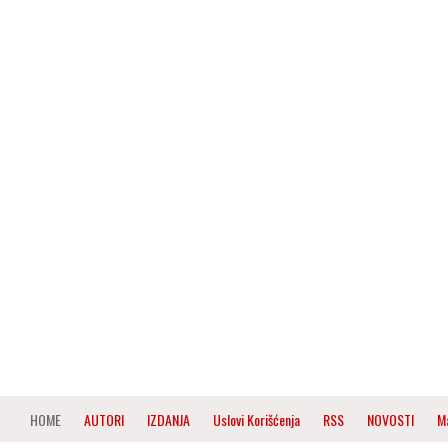
HOME
AUTORI
IZDANJA
Uslovi Korišćenja
RSS
NOVOSTI
M