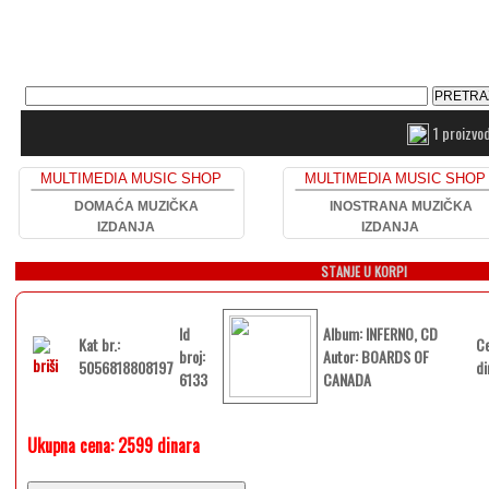
1 proizvo
MULTIMEDIA MUSIC SHOP
MULTIMEDIA MUSIC SHOP
DOMAĆA MUZIČKA
INOSTRANA MUZIČKA
IZDANJA
IZDANJA
STANJE U KORPI
Id
Album: INFERNO, CD
Kat br.:
Ce
broj:
Autor: BOARDS OF
5056818808197
di
6133
CANADA
Ukupna cena:
2599 dinara