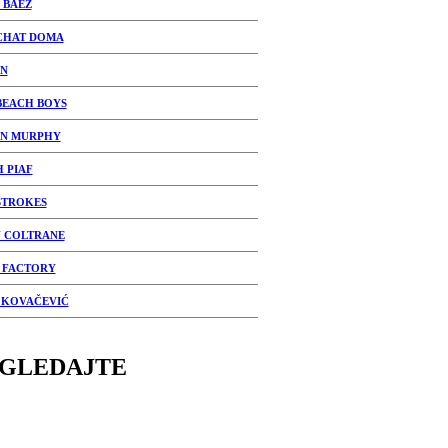
 BAEZ
CHAT DOMA
N
BEACH BOYS
IN MURPHY
H PIAF
STROKES
 COLTRANE
 FACTORY
 KOVAČEVIĆ
GLEDAJTE