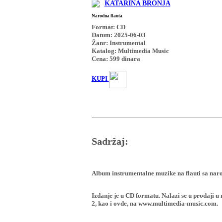
KATARINA BRONJA
Narodna flauta
Format: CD
Datum: 2025-06-03
Žanr: Instrumental
Katalog: Multimedia Music
Cena:
599
dinara
KUPI
Sadržaj:
Album instrumentalne muzike na flauti sa na
Izdanje je u CD formatu. Nalazi se u proda
2, kao i ovde, na www.multimedia-music.com.