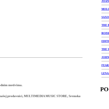
JOAN
MOL
SAXO
THE 
ROIS
EDIT
THE 
JOHN
FEAR
LENA
rodnim motivima.
PO
ji u našoj prodavnici, MULTIMEDIA MUSIC STORE, Sremska