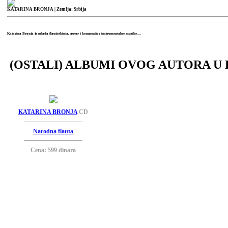
KATARINA BRONJA
| Zemlja: Srbija
Katarina Bronja je mlada flautistkinja, autor i kompozitor instrumentalne muzike....
(OSTALI) ALBUMI OVOG AUTORA U 
KATARINA BRONJA
CD
Narodna flauta
Cena: 599 dinara