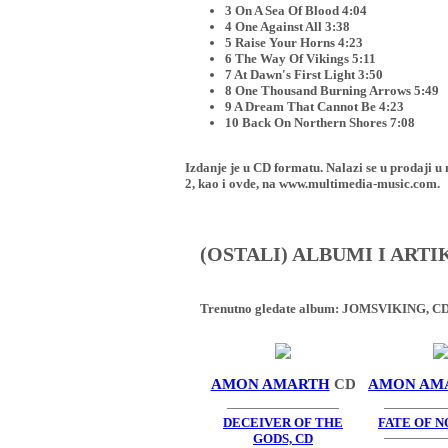
3 On A Sea Of Blood 4:04
4 One Against All 3:38
5 Raise Your Horns 4:23
6 The Way Of Vikings 5:11
7 At Dawn's First Light 3:50
8 One Thousand Burning Arrows 5:49
9 A Dream That Cannot Be 4:23
10 Back On Northern Shores 7:08
Izdanje je u CD formatu. Nalazi se u proda
2, kao i ovde, na www.multimedia-music.com.
(OSTALI) ALBUMI I ART
Trenutno gledate album:
JOMSVIKING, C
AMON AMARTH
CD
AMON AM
DECEIVER OF THE
FATE OF N
GODS, CD