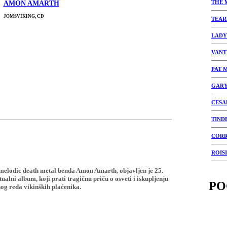
THE 
AMON AMARTH
JOMSVIKING, CD
TEAR
LADY
VANT
PAT 
GAR
CESA
TIND
CORR
ROIS
 melodic death metal benda Amon Amarth, objavljen je 25.
alni album, koji prati tragičnu priču o osveti i iskupljenju
PO
og reda vikinških plaćenika.