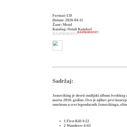
Format: CD
Datum: 2026-04-11
Žanr: Metal
Katalog: Ostali Katalozi
RASPRODATO!!!
RASPRODATO
Sadržaj:
Jomsviking je deseti studijski album švedskog
marta 2016. godine. Ovo je njihov prvi konceptu
smeštenu u svet legendarnih Jomsvikinga, elitn
1 First Kill 4:22
2 Wanderer 4:43