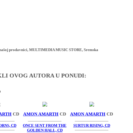
ji u našoj prodavnici, MULTIMEDIA MUSIC STORE, Sremska
IKLI OVOG AUTORA U PONUDI:
D
ARTH
CD
AMON AMARTH
CD
AMON AMARTH
CD
ORNS, CD
ONCE SENT FROM THE
SURTUR RISING, CD
GOLDEN HALL, CD