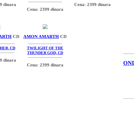
9 dinara
Cena: 2399 dinara
Cena: 2399 dinara
ARTH
CD
AMON AMARTH
CD
HER, CD
TWILIGHT OF THE
THUNDER GOD, CD
9 dinara
ON
Cena: 2399 dinara