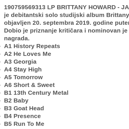
190759569313 LP BRITTANY HOWARD - JA
je debitantski solo studijski album Brittan
objavljen 20. septembra 2019. godine put
Dobio je priznanje kritičara i nominovan je
nagrada.
A1 History Repeats
A2 He Loves Me
A3 Georgia
A4 Stay High
A5 Tomorrow
A6 Short & Sweet
B1 13th Century Metal
B2 Baby
B3 Goat Head
B4 Presence
B5 Run To Me