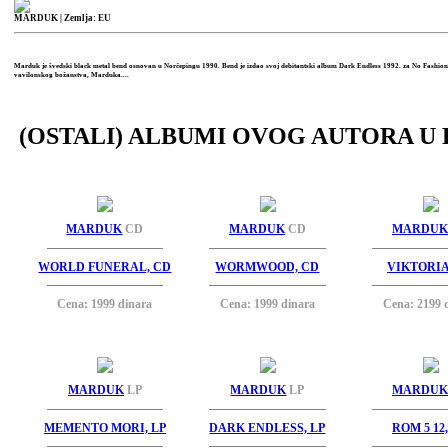
MARDUK
| Zemlja: EU
Marduk je švedski black metal bend osnovan u Norčepingu 1990. Bend je izdao svoj debitantski album Dark Endless 1992. za No Fashion
vavilonskog božanstva, Marduka....
(OSTALI) ALBUMI OVOG AUTORA U 
MARDUK
CD
MARDUK
CD
MARDUK
WORLD FUNERAL, CD
WORMWOOD, CD
VIKTORIA
Cena: 1999 dinara
Cena: 1999 dinara
Cena: 2199 
MARDUK
LP
MARDUK
LP
MARDUK
MEMENTO MORI, LP
DARK ENDLESS, LP
ROM 5 12