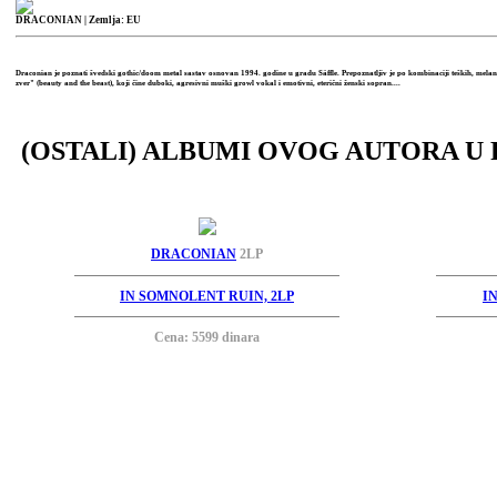
DRACONIAN
| Zemlja: EU
Draconian je poznati švedski gothic/doom metal sastav osnovan 1994. godine u gradu Säffle. Prepoznatljiv je po kombinaciji teških, melanh
zver" (beauty and the beast), koji čine duboki, agresivni muški growl vokal i emotivni, eterični ženski sopran....
(OSTALI) ALBUMI OVOG AUTORA U 
DRACONIAN
2LP
IN SOMNOLENT RUIN, 2LP
I
Cena: 5599 dinara