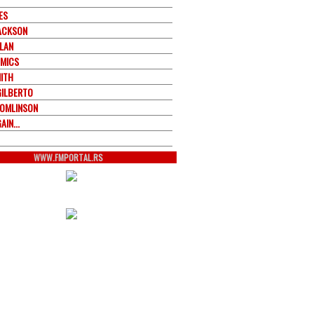
ES
JACKSON
LAN
MICS
ITH
GILBERTO
TOMLINSON
AIN...
WWW.FMPORTAL.RS