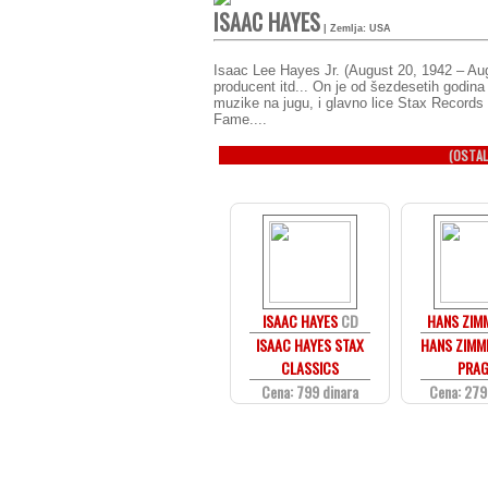
ISAAC HAYES
| Zemlja: USA
Isaac Lee Hayes Jr. (August 20, 1942 – Aug
producent itd... On je od šezdesetih godina
muzike na jugu, i glavno lice Stax Records 
Fame....
(OSTAL
ISAAC HAYES
CD
HANS ZIM
ISAAC HAYES STAX
HANS ZIMME
CLASSICS
PRA
Cena: 799 dinara
Cena: 279