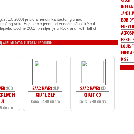
IN FLAM
JANET 
BOB DY
ust 10, 2008) je bio američki kantautor, glumac,
 prošlog veka Hejs je bio jedan od vodećih ličnosti Soul
EURYTH
lejbela. Godine 2002. primljen je u Rock and Roll Hall of
AEROSM
BEBEL 
I) ALBUMI OVOG AUTORA U PONUDI:
LOUIS 
FRED AG
KISS
MER
2CD
ISAAC HAYES
2LP
ISAAC HAYES
CD
R LIVE IN
SHAFT, 2 LP
SHAFT, CD
GUE
Cena: 3499 dinara
Cena: 1799 dinara
9 dinara