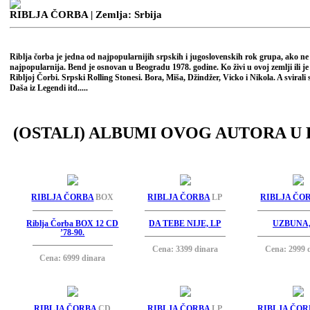
RIBLJA ČORBA
| Zemlja: Srbija
Riblja čorba je jedna od najpopularnijih srpskih i jugoslovenskih rok grupa, ako n
najpopularnija. Bend je osnovan u Beogradu 1978. godine. Ko živi u ovoj zemlji ili je 
Ribljoj Čorbi. Srpski Rolling Stonesi. Bora, Miša, Džindžer, Vicko i Nikola. A svirali
Daša iz Legendi itd.....
(OSTALI) ALBUMI OVOG AUTORA U 
RIBLJA ČORBA
BOX
RIBLJA ČORBA
LP
RIBLJA ČO
Riblja Čorba BOX 12 CD
DA TEBE NIJE, LP
UZBUNA,
’78-90.
Cena: 3399 dinara
Cena: 2999 
Cena: 6999 dinara
RIBLJA ČORBA
CD
RIBLJA ČORBA
LP
RIBLJA ČOR