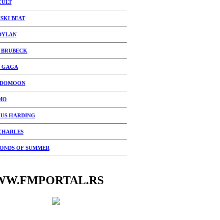
CULT
SKI BEAT
DYLAN
 BRUBECK
 GAGA
EDOMOON
MO
US HARDING
CHARLES
CONDS OF SUMMER
W.FMPORTAL.RS