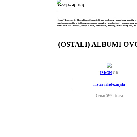
ISKON
| Zemlja: Srbija
„Iskon“ je nastao 2001. godine u Subotici. Grupa studenata i entuzijasta okupila se
bogati muzički stilovi Balkana, specifični i upečatljivi ženski glasovi i sviranje n
festivalima u Mađarskoj, Rusiji, Grčkoj, Francuskoj, Turskoj, Švajcarskoj, BiH, ali i
(OSTALI) ALBUMI OV
ISKON
CD
Prsten mladoženjski
Cena: 599 dinara