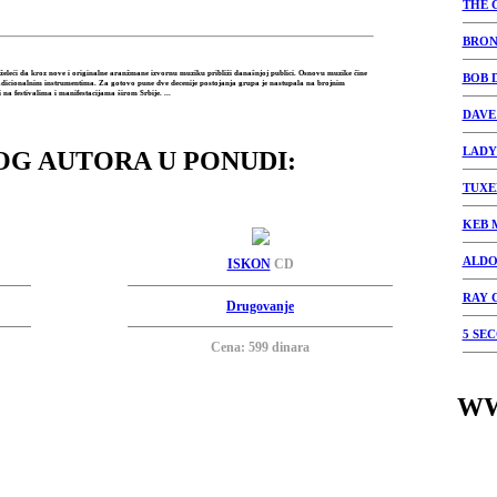
THE 
BRON
 želeći da kroz nove i originalne aranžmane izvornu muziku približi današnjoj publici. Osnovu muzike čine
BOB 
a tradicionalnim instrumentima. Za gotovo pune dve decenije postojanja grupa je nastupala na brojnim
 na festivalima i manifestacijama širom Srbije. ...
DAVE
LADY
OG AUTORA U PONUDI:
TUX
KEB 
ALDO
ISKON
CD
RAY 
Drugovanje
5 SE
Cena: 599 dinara
WW