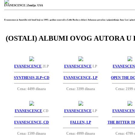
EVANESCENCE
| Zemlja: USA
Evanescence je Američki rok bend koji su 1995. godine osnovali u Little Rocku u državi Arkansas pevačica i pijanistkinja Amy Lee i gitar
(OSTALI) ALBUMI OVOG AUTORA U 
EVANESCENCE
2LP
EVANESCENCE
LP
EVANESCE
SYNTHESIS 2LP+CD
EVANESCENCE, LP
OPEN THE D
Cena: 4499 dinara
Cena: 3399 dinara
Cena: 2199 
EVANESCENCE
CD
EVANESCENCE
LP
EVANESCEN
EVANESCENCE, CD
FALLEN, LP
THE BITTER TR
Cena: 1599 dinara
Cena: 4999 dinara
Cena: 4799 