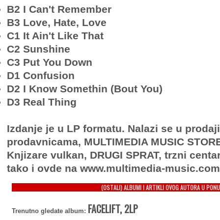
B2 I Can't Remember
B3 Love, Hate, Love
C1 It Ain't Like That
C2 Sunshine
C3 Put You Down
D1 Confusion
D2 I Know Somethin (Bout You)
D3 Real Thing
Izdanje je u LP formatu. Nalazi se u proda
prodavnicama, MULTIMEDIA MUSIC STORE, 
Knjizare vulkan, DRUGI SPRAT, trzni centa
tako i ovde na www.multimedia-music.com
(OSTALI) ALBUMI I ARTIKLI OVOG AUTORA U PONU
FACELIFT, 2LP
Trenutno gledate album: