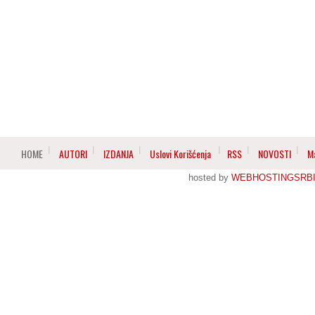
HOME
AUTORI
IZDANJA
Uslovi Korišćenja
RSS
NOVOSTI
M
hosted by
WEBHOSTINGSRBI