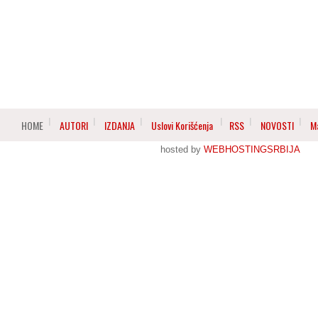
HOME
AUTORI
IZDANJA
Uslovi Korišćenja
RSS
NOVOSTI
M
hosted by
WEBHOSTINGSRBIJA