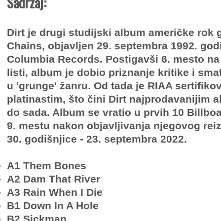
Sadržaj:
Dirt je drugi studijski album američke rok 
Chains, objavljen 29. septembra 1992. god
Columbia Records. Postigavši 6. mesto na 
listi, album je dobio priznanje kritike i sm
u 'grunge' žanru. Od tada je RIAA sertifiko
platinastim, što čini Dirt najprodavaniji
do sada. Album se vratio u prvih 10 Billboa
9. mestu nakon objavljivanja njegovog re
30. godišnjice - 23. septembra 2022.
A1 Them Bones
A2 Dam That River
A3 Rain When I Die
B1 Down In A Hole
B2 Sickman