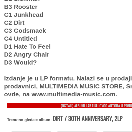
B3 Rooster
C1 Junkhead
C2 Dirt
C3 Godsmack
C4 Untitled
D1 Hate To Feel
D2 Angry Chair
D3 Would?
Izdanje je u LP formatu. Nalazi se u prodaj
prodavnici, MULTIMEDIA MUSIC STORE, Sr
ovde, na www.multimedia-music.com.
(OSTALI) ALBUMI I ARTIKLI OVOG AUTORA U PONU
DIRT / 30TH ANNIVERSARY, 2LP
Trenutno gledate album: