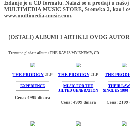
Izdanje je u CD formatu. Nalazi se u prodaji u našoj
MULTIMEDIA MUSIC STORE, Sremska 2, kao i ov
www.multimedia-music.com.
(OSTALI) ALBUMI I ARTIKLI OVOG AUTOR
Trenutno gledate album:
THE DAY IS MY ENEMY, CD
THE PRODIGY
2LP
THE PRODIGY
2LP
THE PROD
EXPERIENCE
MUSIC FOR THE
THEIR LAW
JILTED GENERATION
SINGLES 1990–
Cena: 4999 dinara
Cena: 4999 dinara
Cena: 2199 