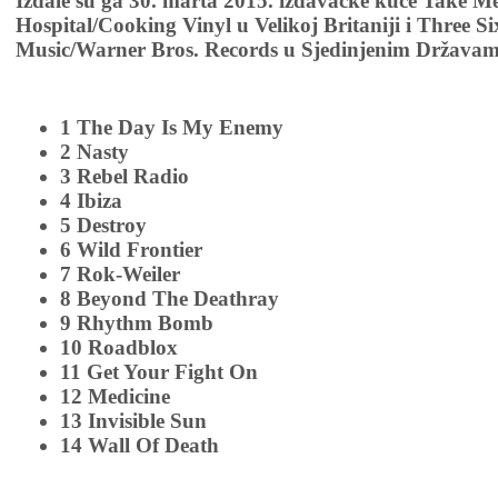
Izdale su ga 30. marta 2015. izdavačke kuće Take Me
Hospital/Cooking Vinyl u Velikoj Britaniji i Three S
Music/Warner Bros. Records u Sjedinjenim Državam
1 The Day Is My Enemy
2 Nasty
3 Rebel Radio
4 Ibiza
5 Destroy
6 Wild Frontier
7 Rok-Weiler
8 Beyond The Deathray
9 Rhythm Bomb
10 Roadblox
11 Get Your Fight On
12 Medicine
13 Invisible Sun
14 Wall Of Death