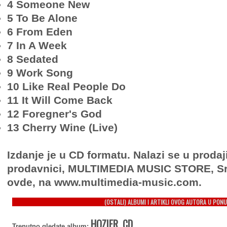
4 Someone New
5 To Be Alone
6 From Eden
7 In A Week
8 Sedated
9 Work Song
10 Like Real People Do
11 It Will Come Back
12 Foregner's God
13 Cherry Wine (Live)
Izdanje je u CD formatu. Nalazi se u prodaj
prodavnici, MULTIMEDIA MUSIC STORE, Sr
ovde, na www.multimedia-music.com.
(OSTALI) ALBUMI I ARTIKLI OVOG AUTORA U PONU
HOZIER, CD
Trenutno gledate album: