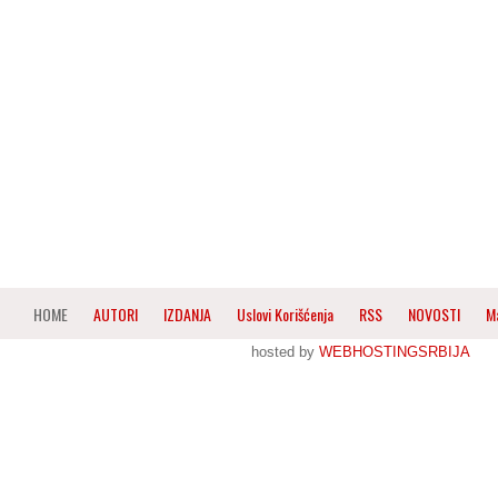
HOME
AUTORI
IZDANJA
Uslovi Korišćenja
RSS
NOVOSTI
M
hosted by
WEBHOSTINGSRBIJA