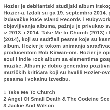
Hozier je debitantski studijski album Irsk
Hozier-a. Izdali su ga 19. septembra 2014.
izdavačke kuće Island Records i Rubywor
objavljivanja albuma, pažnju je privukao 
iz 2013. i 2014. Take Me to Church (2013) 
(2014), koji su sadržali pesme koje su kas
album. Hozier je tokom snimanja sarađiva
producentom Rob Kirwan-om. Hozier je opi
soul i indie rock album sa elementima gosp
muzike. Album je dobio generalno pozitivne
muzičkih kritičara koji su hvalili Hozier-ov
pesama i vokalnu izvedbu.
1 Take Me To Church
2 Angel Of Small Death & The Codeine Sc
3 Jackie And Wilson