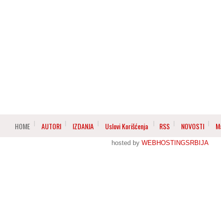
HOME
AUTORI
IZDANJA
Uslovi Korišćenja
RSS
NOVOSTI
M
hosted by
WEBHOSTINGSRBIJA