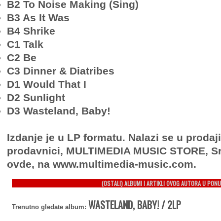
B2 To Noise Making (Sing)
B3 As It Was
B4 Shrike
C1 Talk
C2 Be
C3 Dinner & Diatribes
D1 Would That I
D2 Sunlight
D3 Wasteland, Baby!
Izdanje je u LP formatu. Nalazi se u prodaj
prodavnici, MULTIMEDIA MUSIC STORE, Sr
ovde, na www.multimedia-music.com.
(OSTALI) ALBUMI I ARTIKLI OVOG AUTORA U PONU
WASTELAND, BABY! / 2LP
Trenutno gledate album: