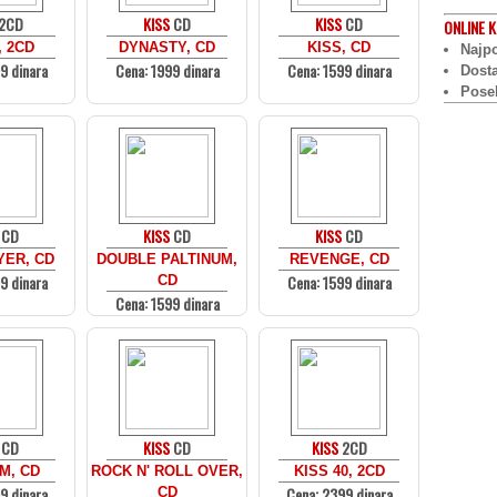
2CD
KISS
CD
KISS
CD
ONLINE
K
 2CD
DYNASTY, CD
KISS, CD
Najpo
9 dinara
Cena: 1999 dinara
Cena: 1599 dinara
Dost
Pose
CD
KISS
CD
KISS
CD
ER, CD
DOUBLE PALTINUM,
REVENGE, CD
9 dinara
Cena: 1599 dinara
CD
Cena: 1599 dinara
CD
KISS
CD
KISS
2CD
M, CD
ROCK N' ROLL OVER,
KISS 40, 2CD
9 dinara
Cena: 2399 dinara
CD