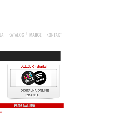
JA
KATALOG
MAJICE
KONTAKT
DEEZER -
digital
DIGITALNA ONLINE
IZDANJA
PREDSTAVLJAMO
ER