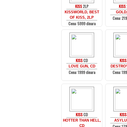
KISS
2LP
KISS
KISSWORLD, BEST
GOLD,
Cena: 219
OF KISS, 2LP
Cena: 5999 dinara
KISS
CD
KISS
LOVE GUN, CD
DESTROY
Cena: 1999 dinara
Cena: 199
KISS
CD
KISS
HOTTER THAN HELL,
ASYLU
Cena: 179
CD