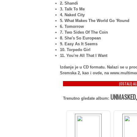
2. Shandi
3. Talk To Me
4. Naked City
5. What Makes The World Go 'Round
6. Tomorrow
7. Two Sides Of The Coin
8. She's So European
9. Easy As It Seems
10. Torpedo Girl
11. You're All That I Want
Izdanje je u CD formatu. Nalazi se u p
Sremska 2, kao i ovde, na www.multime
(OSTALI) A
UNMASKED,
Trenutno gledate album: