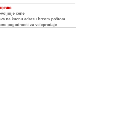
upovina
voljnije cene
ava na kucnu adresu brzom poštom
bne pogodnosti za veleprodaje