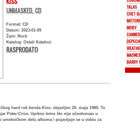
KISS
TALAS
UNMASKED, CD
CHET B
MOTOR
Format: CD
MOBY
Datum: 2023-01-09
CANNED
Žanr: Rock
DEPECH
Katalog: Ostali Katalozi
WEATHE
RASPRODATO
MADNE
BARRY 
čkog hard rok benda Kiss, objavljen 20. maja 1980. To
njar Peter Criss. Uprkos tome što nije učestvovao u
 u umetničkom delu albuma i pojavljuje se u videu za