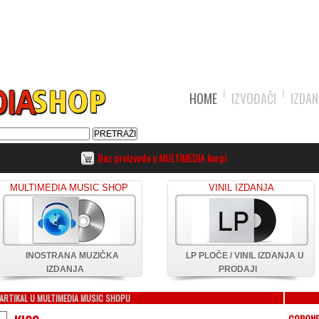
HOME
IZVOĐAČI
IZDAN
Bez proizvoda u MULTIMEDIA korpi
MULTIMEDIA MUSIC SHOP
VINIL IZDANJA
INOSTRANA MUZIČKA
LP PLOČE / VINIL IZDANJA U
IZDANJA
PRODAJI
ARTIKAL U MULTIMEDIA MUSIC SHOPU
CORON