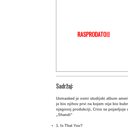
RASPRODATO!!!
Sadržaj:
Unmasked je osmi studijski album ameri
je bio njihov prvi na kojem nije bio bub
njegovoj produkciji, Criss se pojavljuje
„Shandi“
1. Is That You?