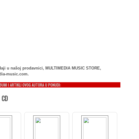
rodaji u našoj prodavnici, MULTIMEDIA MUSIC STORE,
dia-music.com.
LBUMI I ARTIKLI OVOG AUTORA U PONUDI:
 CD