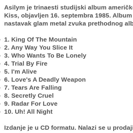
Asilym je trinaesti studijski album američ
Kiss, objavljen 16. septembra 1985. Album
nastavak glam metal zvuka prethodnog al
1. King Of The Mountain
2. Any Way You Slice It
3. Who Wants To Be Lonely
4. Trial By Fire
5. I'm Alive
6. Love's A Deadly Weapon
7. Tears Are Falling
8. Secretly Cruel
9. Radar For Love
10. Uh! All Night
Izdanje je u CD formatu. Nalazi se u prodaj