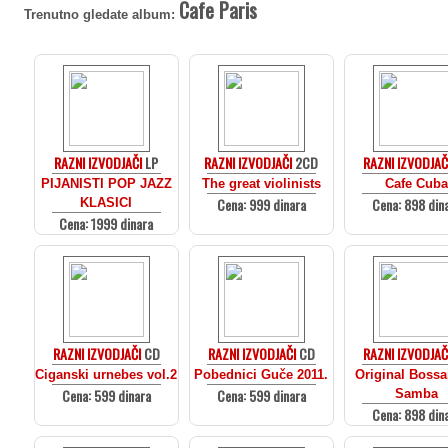
Cafe Paris
Trenutno gledate album:
RAZNI IZVODJAČI
LP
RAZNI IZVODJAČI
2CD
RAZNI IZVODJAČ
PIJANISTI POP JAZZ
The great violinists
Cafe Cuba
Cena: 999 dinara
Cena: 898 din
KLASICI
Cena: 1999 dinara
RAZNI IZVODJAČI
CD
RAZNI IZVODJAČI
CD
RAZNI IZVODJAČ
Ciganski urnebes vol.2
Pobednici Guče 2011.
Original Boss
Cena: 599 dinara
Cena: 599 dinara
Samba
Cena: 898 din