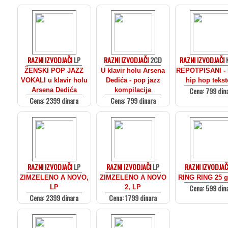
RAZNI IZVODJAČI
LP
RAZNI IZVODJAČI
2CD
RAZNI IZVODJAČI
K
ŽENSKI POP JAZZ
U klavir holu Arsena
REPOTPISANI - 
VOKALI u klavir holu
Dedića - pop jazz
hip hop teks
Cena: 799 din
Arsena Dedića
kompilacija
Cena: 2399 dinara
Cena: 799 dinara
RAZNI IZVODJAČI
LP
RAZNI IZVODJAČI
LP
RAZNI IZVODJAČ
ZIMZELENO A NOVO,
ZIMZELENO A NOVO
RING RING 25 g
Cena: 599 din
LP
2, LP
Cena: 2399 dinara
Cena: 1799 dinara