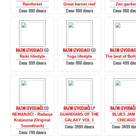
Rainforest
Great barrier reef
Zen garde
Cena: 800 dinara
Cena: 800 dinara
Cena: 800 din
RAZNI IZVODJACI
CD
RAZNI IZVODJACI
CD
RAZNI IZVODJAC
Reiki lifestyle
Yoga lifestyle
The best of Bol
Cena: 999 dinara
Cena: 800 dinara
Cena: 499 din
RAZNI IZVODJAČI
CD
RAZNI IZVODJAČI
LP
RAZNI IZVOĐAČI
NEMANJIĆI - Rađanje
GUARDIANS OF THE
BLUES JAM 
Kraljevine (Original
GALAXY VOL 1
CHICAGO
Cena: 3999 dinara
Cena: 3499 din
Soundtrack)
Cena: 799 dinara