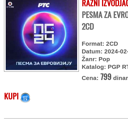
RAZNI IZVODJA
PESMA ZA EVRO
2CD
Format: 2CD
Datum: 2024-02
Žanr: Pop
Katalog: PGP R
799
Cena:
dina
KUPI