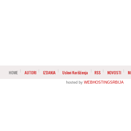
HOME
AUTORI
IZDANJA
Uslovi Korišćenja
RSS
NOVOSTI
M
hosted by
WEBHOSTINGSRBIJA