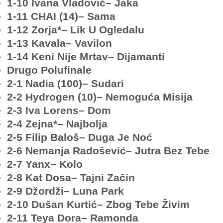
1-10 Ivana Vladović– Jaka
1-11 CHAI (14)– Sama
1-12 Zorja*– Lik U Ogledalu
1-13 Kavala– Vavilon
1-14 Keni Nije Mrtav– Dijamanti
Drugo Polufinale
2-1 Nadia (100)– Sudari
2-2 Hydrogen (10)– Nemoguća Misija
2-3 Iva Lorens– Dom
2-4 Zejna*– Najbolja
2-5 Filip Baloš– Duga Je Noć
2-6 Nemanja Radošević– Jutra Bez Tebe
2-7 Yanx– Kolo
2-8 Kat Dosa– Tajni Začin
2-9 Džordži– Luna Park
2-10 Dušan Kurtić– Zbog Tebe Živim
2-11 Teya Dora– Ramonda