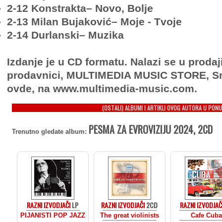
2-12 Konstrakta– Novo, Bolje
2-13 Milan Bujaković– Moje - Tvoje
2-14 Durlanski– Muzika
Izdanje je u CD formatu. Nalazi se u prodaj
prodavnici, MULTIMEDIA MUSIC STORE, Sr
ovde, na www.multimedia-music.com.
(OSTALI) ALBUMI I ARTIKLI OVOG AUTORA U PONU
PESMA ZA EVROVIZIJU 2024, 2CD
Trenutno gledate album:
RAZNI IZVODJAČI
LP
RAZNI IZVODJAČI
2CD
RAZNI IZVODJAČ
PIJANISTI POP JAZZ
The great violinists
Cafe Cuba