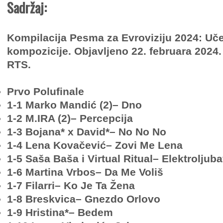
Sadržaj:
Kompilacija Pesma za Evroviziju 2024: Uče
kompozicije. Objavljeno 22. februara 2024
RTS.
Prvo Polufinale
1-1 Marko Mandić (2)– Dno
1-2 M.IRA (2)– Percepcija
1-3 Bojana* x David*– No No No
1-4 Lena Kovačević– Zovi Me Lena
1-5 Saša Baša i Virtual Ritual– Elektroljub
1-6 Martina Vrbos– Da Me Voliš
1-7 Filarri– Ko Je Ta Žena
1-8 Breskvica– Gnezdo Orlovo
1-9 Hristina*– Bedem