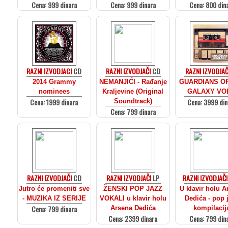
Cena: 999 dinara
Cena: 999 dinara
Cena: 800 din
RAZNI IZVODJACI
CD
RAZNI IZVODJAČI
CD
RAZNI IZVODJAČ
2014 Grammy
NEMANJIĆI - Rađanje
GUARDIANS O
nominees
Kraljevine (Original
GALAXY VO
Cena: 1999 dinara
Cena: 3999 din
Soundtrack)
Cena: 799 dinara
RAZNI IZVODJAČI
CD
RAZNI IZVODJAČI
LP
RAZNI IZVODJAČI
Jutro će promeniti sve
ŽENSKI POP JAZZ
U klavir holu A
- MUZIKA IZ SERIJE
VOKALI u klavir holu
Dedića - pop 
Cena: 799 dinara
Arsena Dedića
kompilacij
Cena: 2399 dinara
Cena: 799 din