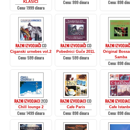
Cena: 999 dinara
Cena: 898 din
KLASICI
Cena: 1999 dinara
RAZNI IZVODJAČI
CD
RAZNI IZVODJAČI
CD
RAZNI IZVODJAČ
Ciganski urnebes vol.2
Pobednici Guče 2011.
Original Boss
Cena: 599 dinara
Cena: 599 dinara
Samba
Cena: 898 din
RAZNI IZVODJACI
2CD
RAZNI IZVODJACI
CD
RAZNI IZVODJAC
Chill lounge 2
Cafe Paris
Cafe Istanb
Cena: 1499 dinara
Cena: 898 dinara
Cena: 898 din