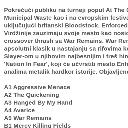
Pokrećući publiku na turneji poput At The 
Municipal Waste kao i na evropskim festiv
uključujući britanski Bloodstock, Enforce
Virdžinije zauzimaju svoje mesto kao nosio
crossover thrash sa War Remains. War Re
apsolutni klasik u nastajanju sa rifovima k
Slayer-om u njihovim najbesnijim i treš 
'Nation In Fear', koji će učvrstiti mesto En
analima metalik hardkor istorije. Objavljen
A1 Aggressive Menace
A2 The Quickening
A3 Hanged By My Hand
A4 Avarice
A5 War Remains
B1 Mercy Killing Fields