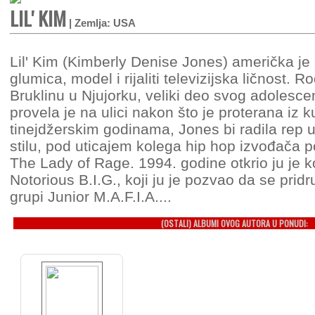
LIL' KIM
| Zemlja: USA
Lil' Kim (Kimberly Denise Jones) američka je
glumica, model i rijaliti televizijska ličnost. 
Bruklinu u Njujorku, veliki deo svog adolesce
provela je na ulici nakon što je proterana iz k
tinejdžerskim godinama, Jones bi radila rep
stilu, pod uticajem kolega hip hop izvođača p
The Lady of Rage. 1994. godine otkrio ju je 
Notorious B.I.G., koji ju je pozvao da se pridr
grupi Junior M.A.F.I.A....
(OSTALI) ALBUMI OVOG AUTORA U PONUDI: