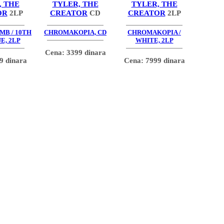
, THE
TYLER, THE
TYLER, THE
OR
2LP
CREATOR
CD
CREATOR
2LP
MB / 10TH
CHROMAKOPIA, CD
CHROMAKOPIA /
E, 2LP
WHITE, 2LP
Cena: 3399 dinara
9 dinara
Cena: 7999 dinara