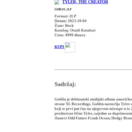
TYLER, THE CREATOR
GOBLIN, 2LP
Format: 2LP
Datum: 2023-10-04
Žanr: Rock
Katalog: Ostali Katalozi
Cena:
4999
dinara
KUPI
Sadržaj:
Goblin je debitantski studijski album američko
strane XL Recordings. Goblin nastavlja Tyler-
koji se prvi put čuo na njegovom mixtape-u iz 
producirao lično Tyler, zajedno sa doprinosom
članovi Odd Future Frank Ocean, Hodgy Beats,