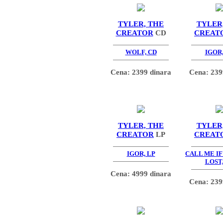
TYLER, THE
TYLER
CREATOR
CD
CREAT
WOLF, CD
IGOR,
Cena: 2399 dinara
Cena: 239
TYLER, THE
TYLER
CREATOR
LP
CREAT
IGOR, LP
CALL ME I
LOST,
Cena: 4999 dinara
Cena: 239