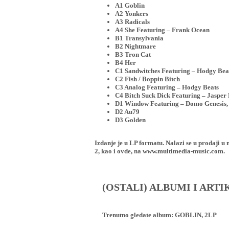
A1 Goblin
A2 Yonkers
A3 Radicals
A4 She Featuring – Frank Ocean
B1 Transylvania
B2 Nightmare
B3 Tron Cat
B4 Her
C1 Sandwitches Featuring – Hodgy Bea
C2 Fish / Boppin Bitch
C3 Analog Featuring – Hodgy Beats
C4 Bitch Suck Dick Featuring – Jasper
D1 Window Featuring – Domo Genesis, 
D2 Au79
D3 Golden
Izdanje je u LP formatu. Nalazi se u proda
2, kao i ovde, na www.multimedia-music.com.
(OSTALI) ALBUMI I ART
Trenutno gledate album:
GOBLIN, 2LP