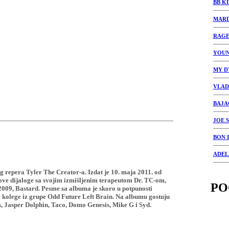
BB K
MAR
RAGE
YOUN
MY D
VLAD
BAJA
JOE 
BON 
ADEL
g repera Tyler The Creator-a. Izdat je 10. maja 2011. od
ove dijaloge sa svojim izmišljenim terapeutom Dr. TC-om,
PO
2009, Bastard. Pesme sa albuma je skoro u potpunosti
 kolege iz grupe Odd Future Left Brain. Na albumu gostuju
 Jasper Dolphin, Taco, Domo Genesis, Mike G i Syd.