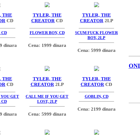
, THE
TYLER, THE
TYLER, THE
OR
CD
CREATOR
CD
CREATOR
2LP
 CD
FLOWER BOY, CD
SCUM FUCK FLOWER
BOY, 2LP
9 dinara
Cena: 1999 dinara
Cena: 5999 dinara
ON
, THE
TYLER, THE
TYLER, THE
OR
CD
CREATOR
2LP
CREATOR
CD
F YOU GET
CALL ME IF YOU GET
GOBLIN, CD
 CD
LOST, 2LP
Cena: 2199 dinara
9 dinara
Cena: 5999 dinara