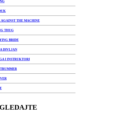
ING
DUK
 AGAINST THE MACHINE
G THUG
YING BRIDE
A DIVLJAN
GA I INSTRUKTORI
STRUMMER
IVER
E
GLEDAJTE