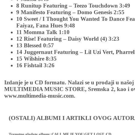
8 Runitup Featuring – Teezo Touchdown 3:49
9 Manifesto Featuring – Domo Genesis 2:55
10 Sweet / I Thought You Wanted To Dance Fea
Faiyaz, Fana Hues 9:48
11 Momma Talk 1:10
12 Rise! Featuring – Daisy World (4) 3:23
13 Blessed 0:57
14 Juggernaut Featuring – Lil Uzi Vert, Pharrel
15 Wilshire 8:35
16 Fishtail 3:26
Izdanje je u CD formatu. Nalazi se u prodaji u našoj
MULTIMEDIA MUSIC STORE, Sremska 2, kao i ov
www.multimedia-music.com.
(OSTALI) ALBUMI I ARTIKLI OVOG AUTOR
Trenutno gledate album:
CALL ME IF YOU GET LOST, CD