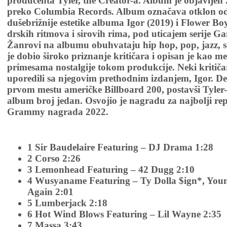
producenta Tyler, the Creator-a. Album je objavljen 
preko Columbia Records. Album označava otklon od 
dušebrižnije estetike albuma Igor (2019) i Flower Boy
drskih ritmova i sirovih rima, pod uticajem serije Ga
Žanrovi na albumu obuhvataju hip hop, pop, jazz, s
je dobio široko priznanje kritičara i opisan je kao me
primesama nostalgije tokom produkcije. Neki kritiča
uporedili sa njegovim prethodnim izdanjem, Igor. De
prvom mestu američke Billboard 200, postavši Tyler
album broj jedan. Osvojio je nagradu za najbolji re
Grammy nagrada 2022.
1 Sir Baudelaire Featuring – DJ Drama 1:28
2 Corso 2:26
3 Lemonhead Featuring – 42 Dugg 2:10
4 Wusyaname Featuring – Ty Dolla $ign*, You
Again 2:01
5 Lumberjack 2:18
6 Hot Wind Blows Featuring – Lil Wayne 2:35
7 Massa 3:43