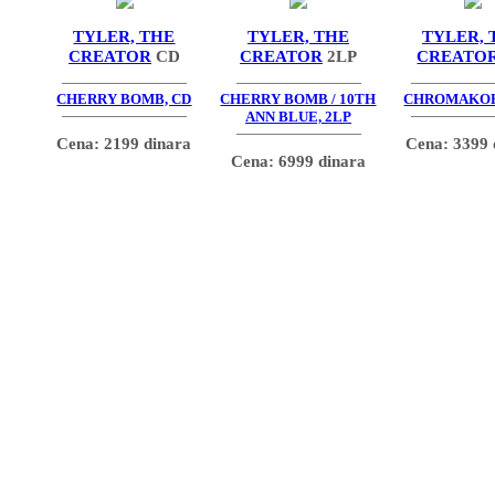
TYLER, THE
TYLER, THE
TYLER, 
CREATOR
CD
CREATOR
2LP
CREATO
CHERRY BOMB, CD
CHERRY BOMB / 10TH
CHROMAKOP
ANN BLUE, 2LP
Cena: 2199 dinara
Cena: 3399 
Cena: 6999 dinara