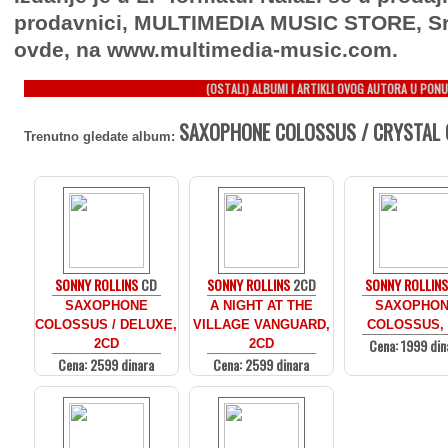
prodavnici, MULTIMEDIA MUSIC STORE, Sr
ovde, na www.multimedia-music.com.
(OSTALI) ALBUMI I ARTIKLI OVOG AUTORA U PONU
SAXOPHONE COLOSSUS / CRYSTAL C
Trenutno gledate album:
SONNY ROLLINS
CD
SONNY ROLLINS
2CD
SONNY ROLLIN
SAXOPHONE
A NIGHT AT THE
SAXOPHO
COLOSSUS / DELUXE,
VILLAGE VANGUARD,
COLOSSUS,
Cena: 1999 din
2CD
2CD
Cena: 2599 dinara
Cena: 2599 dinara