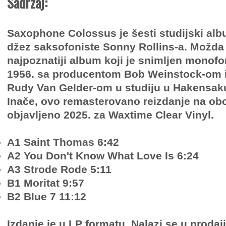
Sadržaj:
Saxophone Colossus je šesti studijski al
džez saksofoniste Sonny Rollins-a. Možda 
najpoznatiji album koji je snimljen monofo
1956. sa producentom Bob Weinstock-om i
Rudy Van Gelder-om u studiju u Hakensaku
Inače, ovo remasterovano reizdanje na obo
objavljeno 2025. za Waxtime Clear Vinyl.
A1 Saint Thomas 6:42
A2 You Don't Know What Love Is 6:24
A3 Strode Rode 5:11
B1 Moritat 9:57
B2 Blue 7 11:12
Izdanje je u LP formatu. Nalazi se u prodaj