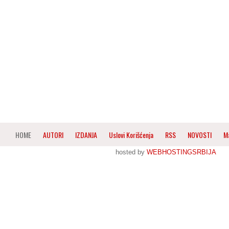
HOME
AUTORI
IZDANJA
Uslovi Korišćenja
RSS
NOVOSTI
M
hosted by
WEBHOSTINGSRBIJA