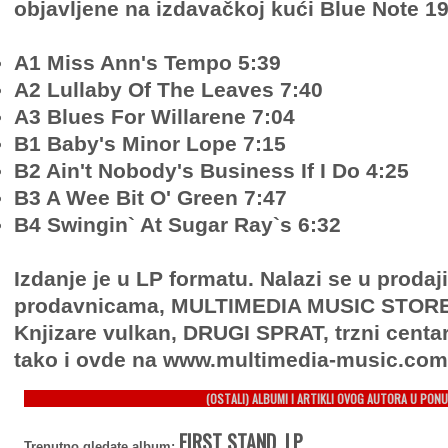
objavljene na izdavačkoj kući Blue Note 1
A1 Miss Ann's Tempo 5:39
A2 Lullaby Of The Leaves 7:40
A3 Blues For Willarene 7:04
B1 Baby's Minor Lope 7:15
B2 Ain't Nobody's Business If I Do 4:25
B3 A Wee Bit O' Green 7:47
B4 Swingin` At Sugar Ray`s 6:32
Izdanje je u LP formatu. Nalazi se u proda
prodavnicama, MULTIMEDIA MUSIC STORE, 
Knjizare vulkan, DRUGI SPRAT, trzni centa
tako i ovde na www.multimedia-music.com
(OSTALI) ALBUMI I ARTIKLI OVOG AUTORA U PONU
FIRST STAND, LP
Trenutno gledate album: