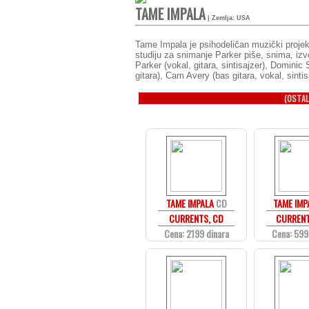
TAME IMPALA
| Zemlja: USA
Tame Impala je psihodeličan muzički projeka
studiju za snimanje Parker piše, snima, iz
Parker (vokal, gitara, sintisajzer), Dominic 
gitara), Cam Avery (bas gitara, vokal, sintisa
(OSTAL
TAME IMPALA
CD
TAME IMP
CURRENTS, CD
CURRENT
Cena: 2199 dinara
Cena: 599