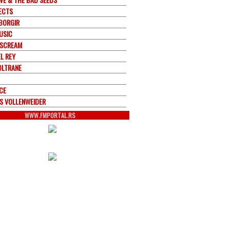
ECTS
BORGIR
USIC
 SCREAM
L REY
OLTRANE
CE
S VOLLENWEIDER
WWW.FMPORTAL.RS