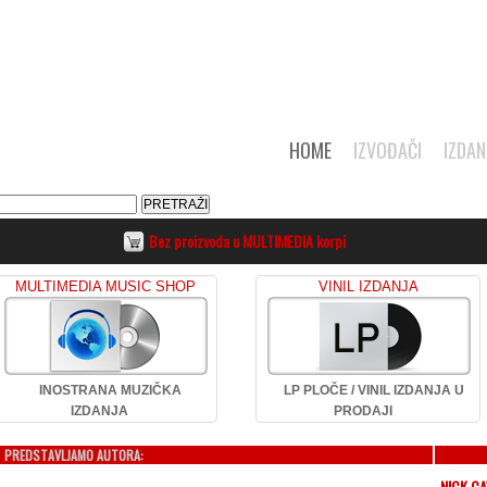
HOME
IZVOĐAČI
IZDAN
Bez proizvoda u MULTIMEDIA korpi
MULTIMEDIA MUSIC SHOP
VINIL IZDANJA
INOSTRANA MUZIČKA
LP PLOČE / VINIL IZDANJA U
IZDANJA
PRODAJI
PREDSTAVLJAMO AUTORA:
NICK C