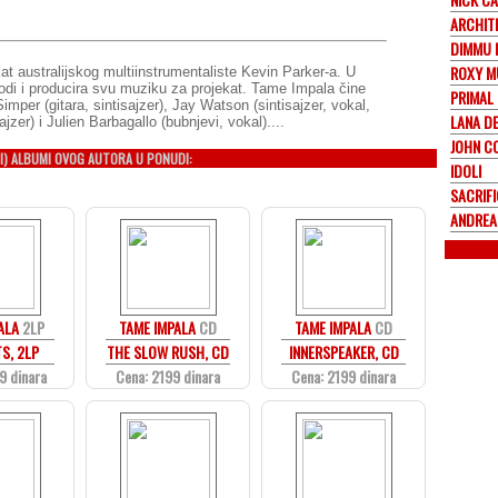
ARCHIT
DIMMU 
ROXY M
t australijskog multiinstrumentaliste Kevin Parker-a. U
vodi i producira svu muziku za projekat. Tame Impala čine
PRIMAL
Simper (gitara, sintisajzer), Jay Watson (sintisajzer, vokal,
LANA DE
jzer) i Julien Barbagallo (bubnjevi, vokal)....
JOHN C
I) ALBUMI OVOG AUTORA U PONUDI:
IDOLI
SACRIFI
ANDREA
ALA
2LP
TAME IMPALA
CD
TAME IMPALA
CD
S, 2LP
THE SLOW RUSH, CD
INNERSPEAKER, CD
9 dinara
Cena: 2199 dinara
Cena: 2199 dinara