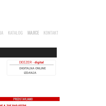
JA
KATALOG
MAJICE
KONTAKT
DEEZER -
digital
DIGITALNA ONLINE
IZDANJA
PREDSTAVLJAMO
AVE & THE BAD SEEDS