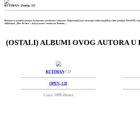
KUTIMAN
| Zemlja: EU
Kutiman je izraelski muzičar, kompozitor, producent i animator. Najpoznatiji je po stvaranju online muzičkog video projekta ThruYOU, isto
uključujući „Mix Tel Aviv“, koji je postao viralan na Youtube....
(OSTALI) ALBUMI OVOG AUTORA U 
KUTIMAN
CD
OPEN, CD
Cena: 1999 dinara