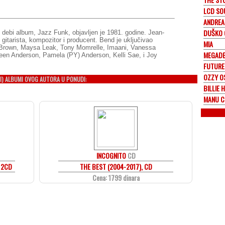
LCD SO
ANDREA
DUŠKO 
ov debi album, Jazz Funk, objavljen je 1981. godine. Jean-
gitarista, kompozitor i producent. Bend je uključivao
MIA
n Brown, Maysa Leak, Tony Momrelle, Imaani, Vanessa
MEGAD
leen Anderson, Pamela (PY) Anderson, Kelli Sae, i Joy
FUTURE
OZZY O
I) ALBUMI OVOG AUTORA U PONUDI:
BILLIE 
MANU 
INCOGNITO
CD
 2CD
THE BEST (2004-2017), CD
Cena: 1799 dinara