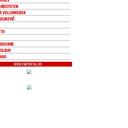
UNDSYSTEM
S VOLLENWEIDER
GOJKOVIĆ
ETH
SBOURNE
HOLIDAY
CHAO
WWW.FMPORTAL.RS