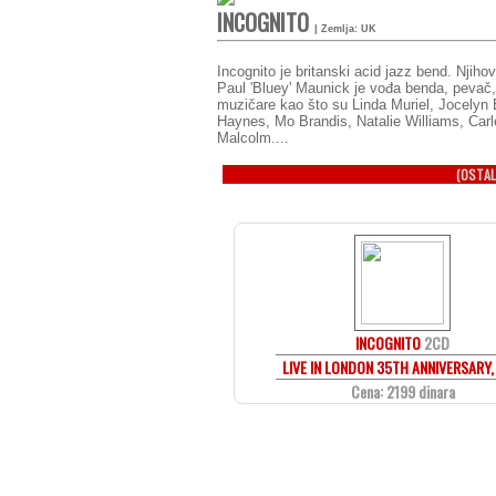
INCOGNITO
| Zemlja: UK
Incognito je britanski acid jazz bend. Njih
Paul 'Bluey' Maunick je vođa benda, pevač, 
muzičare kao što su Linda Muriel, Jocely
Haynes, Mo Brandis, Natalie Williams, Car
Malcolm....
(OSTAL
INCOGNITO
2CD
LIVE IN LONDON 35TH ANNIVERSARY,
Cena: 2199 dinara