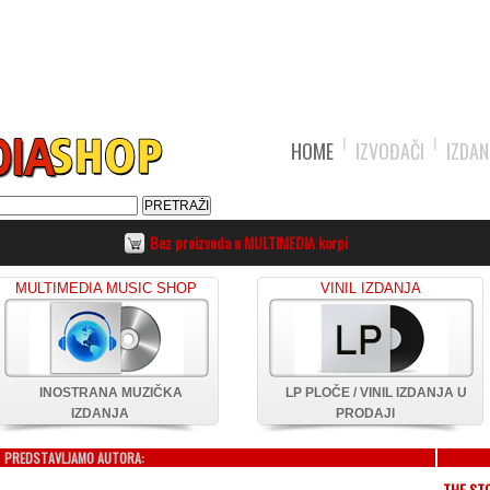
HOME
IZVOĐAČI
IZDAN
Bez proizvoda u MULTIMEDIA korpi
MULTIMEDIA MUSIC SHOP
VINIL IZDANJA
INOSTRANA MUZIČKA
LP PLOČE / VINIL IZDANJA U
IZDANJA
PRODAJI
PREDSTAVLJAMO AUTORA:
THE ST