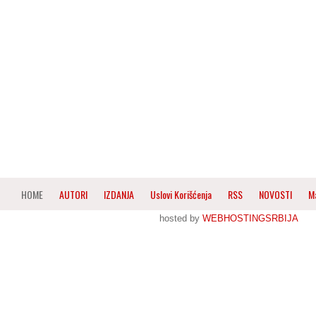
HOME
AUTORI
IZDANJA
Uslovi Korišćenja
RSS
NOVOSTI
M
hosted by
WEBHOSTINGSRBIJA