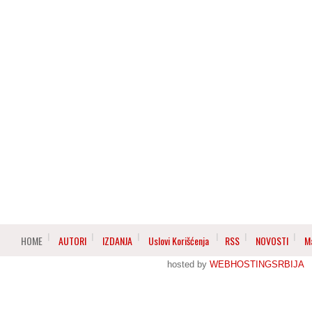
HOME
AUTORI
IZDANJA
Uslovi Korišćenja
RSS
NOVOSTI
M
hosted by
WEBHOSTINGSRBIJA