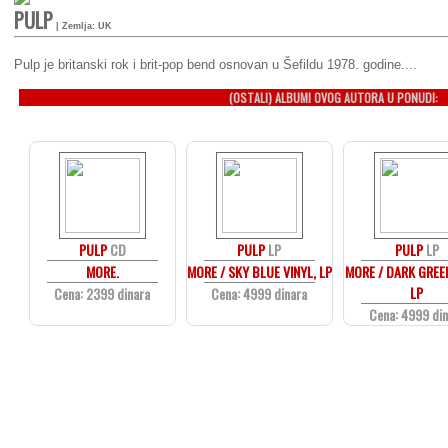
PULP
| Zemlja: UK
Pulp je britanski rok i brit-pop bend osnovan u Šefildu 1978. godine....
(OSTALI) ALBUMI OVOG AUTORA U PONUDI:
PULP
CD
PULP
LP
PULP
LP
MORE.
MORE / SKY BLUE VINYL, LP
MORE / DARK GREEN
LP
Cena: 2399 dinara
Cena: 4999 dinara
Cena: 4999 di