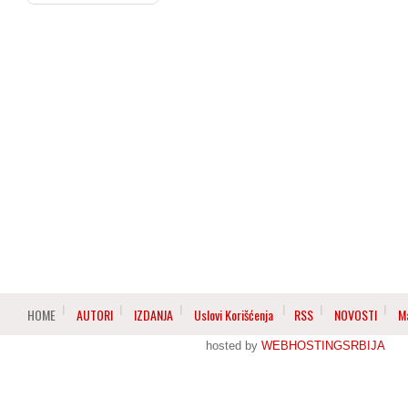
HOME
AUTORI
IZDANJA
Uslovi Korišćenja
RSS
NOVOSTI
M
hosted by
WEBHOSTINGSRBIJA