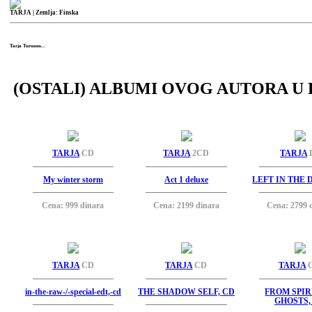
TARJA
| Zemlja: Finska
Tarja Turunen...
(OSTALI) ALBUMI OVOG AUTORA U 
TARJA
CD
TARJA
2CD
TARJA
My winter storm
Act 1 deluxe
LEFT IN THE 
Cena: 999 dinara
Cena: 2199 dinara
Cena: 2799 
TARJA
CD
TARJA
CD
TARJA
in-the-raw-/-special-edt,-cd
THE SHADOW SELF, CD
FROM SPIR
GHOSTS,