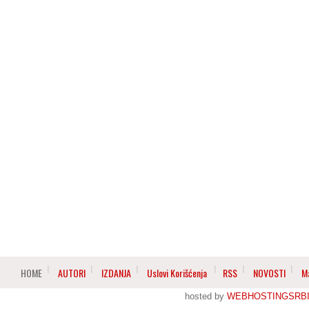
HOME
AUTORI
IZDANJA
Uslovi Korišćenja
RSS
NOVOSTI
M
hosted by
WEBHOSTINGSRBI