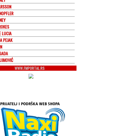
ARSSON
NOPFLER
NEY
ROKES
E LUCIA
A PEJAK
N
GADA
UJMOVIĆ
WWW.FMPORTAL.RS