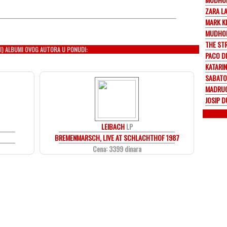
ZARA L
MARK K
MUDHO
THE ST
I) ALBUMI OVOG AUTORA U PONUDI:
PACO D
KATARIN
SABATO
MADRU
JOSIP D
LEIBACH
LP
BREMENMARSCH, LIVE AT SCHLACHTHOF 1987
Cena: 3399 dinara