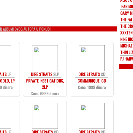
JEAN MI
GARY M
THE FAL
THE CR
I) ALBUMI OVOG AUTORA U PONUDI:
XXXTEN
NINE IN
MICHAE
THIN LI
PJ HAR
AITS
LP
DIRE STRAITS
2LP
DIRE STRAITS
CD
GOLD, LP
PRIVATE INESTIGATIONS,
COMMUNIQUE, CD
2LP
9 dinara
Cena: 1999 dinara
Cena: 6999 dinara
AITS
LP
DIRE STRAITS
CD
DIRE STRAITS
CD