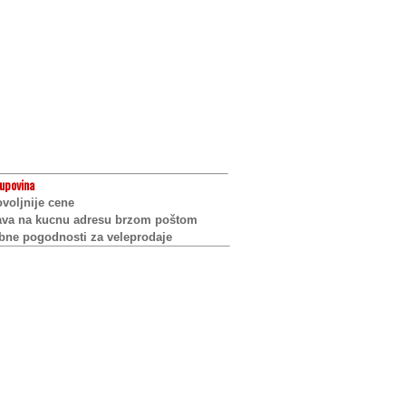
upovina
voljnije cene
ava na kucnu adresu brzom poštom
bne pogodnosti za veleprodaje