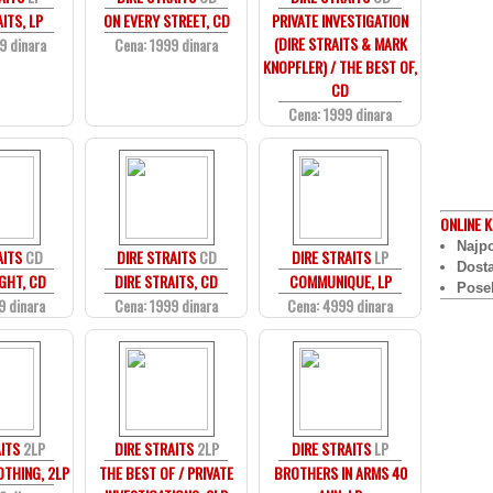
ITS, LP
ON EVERY STREET, CD
PRIVATE INVESTIGATION
(DIRE STRAITS & MARK
9 dinara
Cena: 1999 dinara
KNOPFLER) / THE BEST OF,
CD
Cena: 1999 dinara
ONLINE
K
Najpo
AITS
CD
DIRE STRAITS
CD
DIRE STRAITS
LP
Dost
GHT, CD
DIRE STRAITS, CD
COMMUNIQUE, LP
Pose
9 dinara
Cena: 1999 dinara
Cena: 4999 dinara
ITS
2LP
DIRE STRAITS
2LP
DIRE STRAITS
LP
THING, 2LP
THE BEST OF / PRIVATE
BROTHERS IN ARMS 40