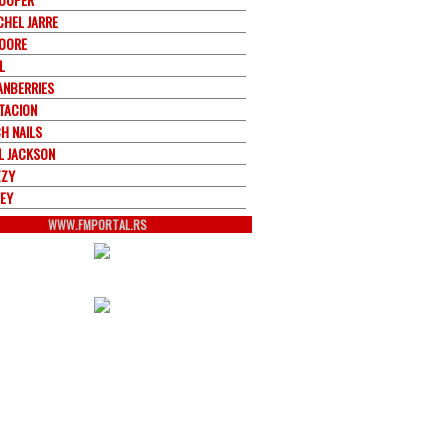
CHEL JARRE
OORE
L
ANBERRIES
TACION
CH NAILS
L JACKSON
ZZY
VEY
WWW.FMPORTAL.RS