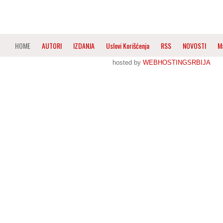
HOME
AUTORI
IZDANJA
Uslovi Korišćenja
RSS
NOVOSTI
M
hosted by
WEBHOSTINGSRBIJA