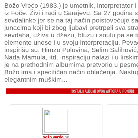
Božo Vrećo (1983.) je umetnik, interpretator i
iz Foče. Živi i radi u Sarajevu. Sa 27 godina 
sevdalinke jer se na taj način poistovećuje s
junacima koji bi zbog ljubavi pretrpeli sva st
sevdaha, uživa u džezu, bluzu i soulu pa se t
elemente unese i u svoju interpretaciju. Pevač
inspirišu su: Himzo Polovina, Selim Salihović
Nada Mamula, itd. Inspiraciju nalazi i u lirsk
je na prethodnim albumima pretvorio u pesm
Božo ima i specifičan način oblačenja. Nastu
elegantnim muškim...
(OSTALI) ALBUMI OVOG AUTORA U PONUDI:
BOŽO VREĆO
CD