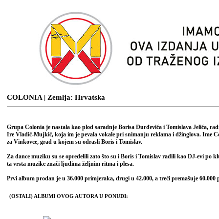
COLONIA
| Zemlja: Hrvatska
Grupa Colonia je nastala kao plod saradnje Borisa Đurđevića i Tomislava Jelića, radij
Ire Vladić-Mujkić, koja im je pevala vokale pri snimanju reklama i džinglova. Ime C
za Vinkovce, grad u kojem su odrasli Boris i Tomislav.
Za dance muziku su se opredelili zato što su i Boris i Tomislav radili kao DJ-evi po k
ta vrsta muzike znači ljudima željnim ritma i plesa.
Prvi album prodan je u 36.000 primjeraka, drugi u 42.000, a treći premašuje 60.000
(OSTALI) ALBUMI OVOG AUTORA U PONUDI: