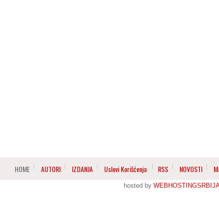
HOME
AUTORI
IZDANJA
Uslovi Korišćenja
RSS
NOVOSTI
M
hosted by
WEBHOSTINGSRBIJ