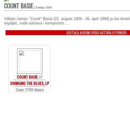
COUNT BASIE
| Zemlja: USA
Villiam James "Count" Basie (21. avgust 1904 - 26. april 1984) je bio Ameri
orguljaš, vođa sastava i kompozitor....
(OSTALI) ALBUMI OVOG AUTORA U PONUDI:
COUNT BASIE
LP
SWINGING THE BLUES, LP
Cena: 2799 dinara