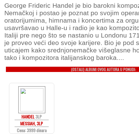
George Frideric Handel je bio barokni kompoz
Nemačkoj i postao je poznat po svojim oper
oratorijumima, himnama i koncertima za orgu
usavršavao u Halle-u i radio je kao kompozit
Italiji pre nego što se nastanio u Londonu 17
je proveo veći deo svoje karijere. Bio je pod
uticajem kako srednjonemačke višeglasne hor
tako i kompozitora italijanskog baroka....
(OSTALI) ALBUMI OVOG AUTORA U PONUDI:
HANDEL
3LP
MESSIAH, 3LP
Cena: 3999 dinara