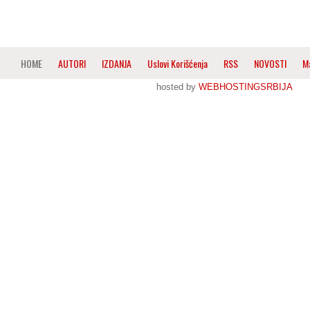
HOME
AUTORI
IZDANJA
Uslovi Korišćenja
RSS
NOVOSTI
M
hosted by
WEBHOSTINGSRBIJA