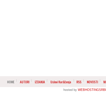
HOME
AUTORI
IZDANJA
Uslovi Korišćenja
RSS
NOVOSTI
M
hosted by
WEBHOSTINGSRBI