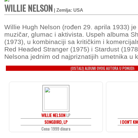
WILLIE NELSON
| Zemlja: USA
Willie Hugh Nelson (rođen 29. aprila 1933) je
muzičar, glumac i aktivista. Uspeh albuma Sh
(1973), u kombinaciji sa kritičkim i komercij
Red Headed Stranger (1975) i Stardust (1978)
Nelsona jednim od najpriznatijih umetnika u ka
(OSTALI) ALBUMI OVOG AUTORA U PONUDI:
WILLIE NELSON
LP
SONGBIRD, LP
I DON'T K
Cena: 1999 dinara