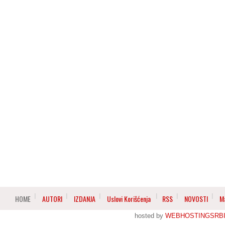
HOME
AUTORI
IZDANJA
Uslovi Korišćenja
RSS
NOVOSTI
M
hosted by
WEBHOSTINGSRBI