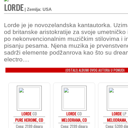
LORDE
| Zemlja: USA
Lorde je je novozelandska kantautorka. Uzimaj
od britanske aristokratije za svoje umetničko
po nekonvencionalnim muzičkim stilovima i i
pisanju pesama. Njena muzika je prvenstveno
sadrži elemente podžanrova kao što su dream
electro....
(OSTALI) ALBUMI OVOG AUTORA U PONUDI:
LORDE
CD
LORDE
CD
LORDE
LP
PURE HEROINE, CD
MELODRAMA, CD
MELODRAMA, 
Cena: 2199 dinara
Cena: 2199 dinara
Cena: 5399 di