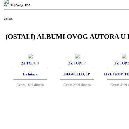
ZZ TOP
| Zemlja: USA
ZZ TOP...
(OSTALI) ALBUMI OVOG AUTORA U 
ZZ TOP
CD
ZZ TOP
LP
ZZ TOP
2
La futura
DEGUELLO, LP
LIVE FROM TE
Cena: 1699 dinara
Cena: 2999 dinara
Cena: 4999 